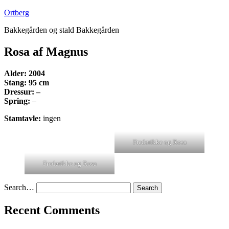
Skip
Ortberg
to
Bakkegården og stald Bakkegården
content
Rosa af Magnus
Alder: 2004
Stang: 95 cm
Dressur: –
Spring:
–
Stamtavle:
ingen
Frederikke og Rosa
Frederikke og Rosa
Search…
Recent Comments