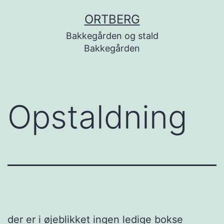
Skip
ORTBERG
to
Bakkegården og stald
content
Bakkegården
Opstaldning
der er i øjeblikket ingen ledige bokse